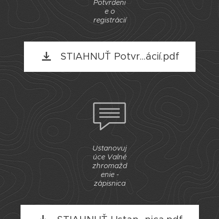
Potvrdeni
e o
registrácií
STIAHNUŤ Potvr...ácií.pdf
Ustanovuj
úce Valné
zhromažd
enie -
zápisnica