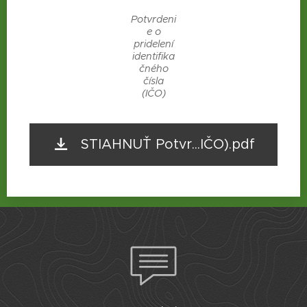
Potvrdeni
e o
pridelení
identifika
čného
čísla
(IČO)
STIAHNUŤ Potvr...IČO).pdf