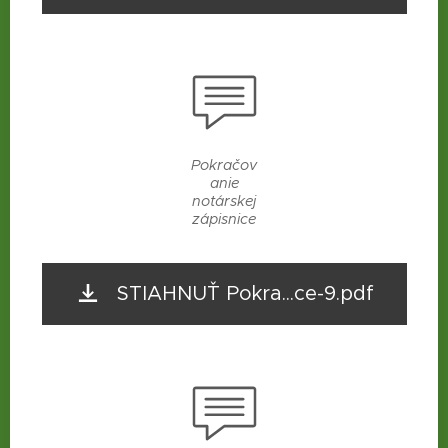
Pokračov
anie
notárskej
zápisnice
STIAHNUŤ Pokra...ce-9.pdf